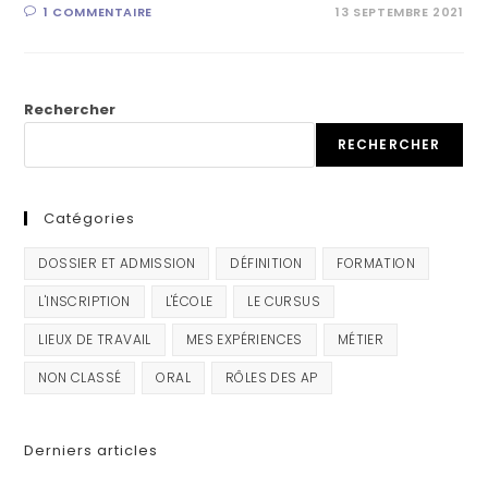
1 COMMENTAIRE
13 SEPTEMBRE 2021
Rechercher
RECHERCHER
Catégories
DOSSIER ET ADMISSION
DÉFINITION
FORMATION
L'INSCRIPTION
L'ÉCOLE
LE CURSUS
LIEUX DE TRAVAIL
MES EXPÉRIENCES
MÉTIER
NON CLASSÉ
ORAL
RÔLES DES AP
Derniers articles