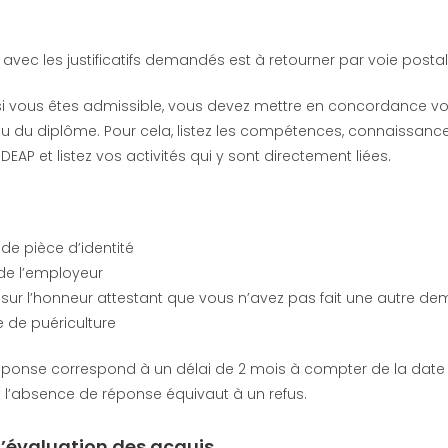
r avec les justificatifs demandés est à retourner par voie posta
 si vous êtes admissible, vous devez mettre en concordance v
u du diplôme. Pour cela, listez les compétences, connaissance
 DEAP et listez vos activités qui y sont directement liées.
:
de pièce d’identité
 de l’employeur
 sur l’honneur attestant que vous n’avez pas fait une autre d
re de puériculture
éponse correspond à un délai de 2 mois à compter de la date
 l’absence de réponse équivaut à un refus.
: l’évaluation des acquis