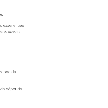
le.
os expériences
s et savoirs
emande de
 de dépôt de