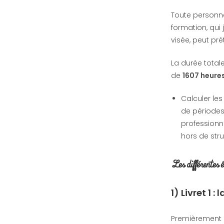
Toute personne
formation, qui 
visée, peut pré
La durée total
de
1607 heure
Calculer les
de périodes 
professionne
hors de str
Les différentes 
1) Livret 1
Premièrement le