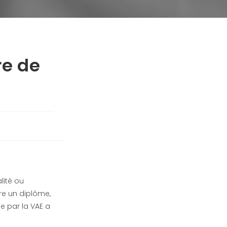
re de
lité ou
tre un diplôme,
ue par la VAE a