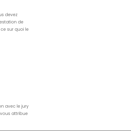
ous devez
testation de
ce sur quoi le
n avec le jury
l vous attribue