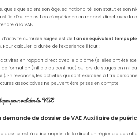
, quels que soient son âge, sa nationalité, son statut et son n
justifie d’au moins 1 an d’expérience en rapport direct avec la ce
tendre à la VAE.
e d’activité cumulée exigée est de
1 an en équivalent temps pl
s
. Pour calculer la durée de l’expérience il faut :
 activités en rapport direct avec le diplôme (si elles ont été ex
de formation (initiale ou continue) ou lors de stages en milieu
l). En revanche, les activités qui sont exercées à titre personne
uctures associatives ne peuvent être prises en compte.
étapes
pour valider la VAE
 : la demande de dossier de VAE
Auxiliaire de puéri
 dossier est à retirer auprès de la direction régionale des affa