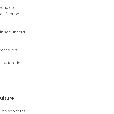
iveau de
rtification
ein
soit un total
ercées lors
l ou familial
culture
ires sanitaires