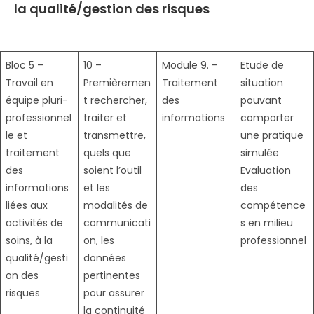
la qualité/gestion des risques
Bloc 5 –
10 –
Module 9. –
Etude de
Travail en
Premièremen
Traitement
situation
équipe pluri-
t rechercher,
des
pouvant
professionnel
traiter et
informations
comporter
le et
transmettre,
une pratique
traitement
quels que
simulée
des
soient l’outil
Evaluation
informations
et les
des
liées aux
modalités de
compétence
activités de
communicati
s en milieu
soins, à la
on, les
professionnel
qualité/gesti
données
on des
pertinentes
risques
pour assurer
la continuité