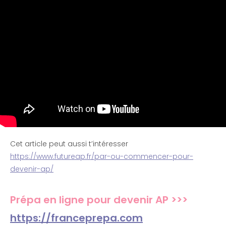
Cet article peut aussi t’intéresser
https://www.futureap.fr/par-ou-commencer-pour-
devenir-ap/
Prépa en ligne pour devenir AP >>>
https://franceprepa.com